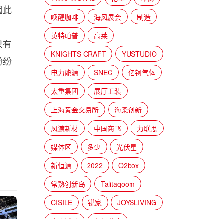
因此
唤醒咖啡
海风展会
制造
英特帕普
高莱
只有
KNIGHTS CRAFT
YUSTUDIO
纷纷
电力能源
SNEC
亿钶气体
太重集团
展厅工装
上海黄金交易所
海柔创新
风渡新材
中国商飞
力联思
媒体区
多少
光伏星
新恒源
2022
O2box
常熟创新岛
Talitaqoom
CISILE
锐家
JOYSLIVING