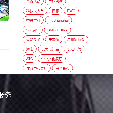
会议活动
主场搭建
科技火人节
界意
PWG
中联重科
muShanghai
160周年
CMC-CHINA
火箭盒子
安帝尔
广州家博会
海宏
意思设计展
长江电气
ATG
企业文化展厅
体育中心展厅
乌兰察布
服务