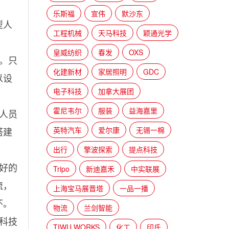
乐斯福
宣伟
默沙东
型人
工程机械
天马科技
颖通光学
皇威纺织
春发
OXS
。只
化建新材
家居照明
GDC
以设
电子科技
加拿大展团
霍尼韦尔
服装
益海嘉里
人员
搭建
英特汽车
爱尔康
无锡一棉
出行
擎波探索
提点科技
好的
Tripo
新迪嘉禾
中实联展
流，
上海宝马展晋塔
一品一播
怀。
物流
兰剑智能
科技
TIWU WORKS
化工
印氏