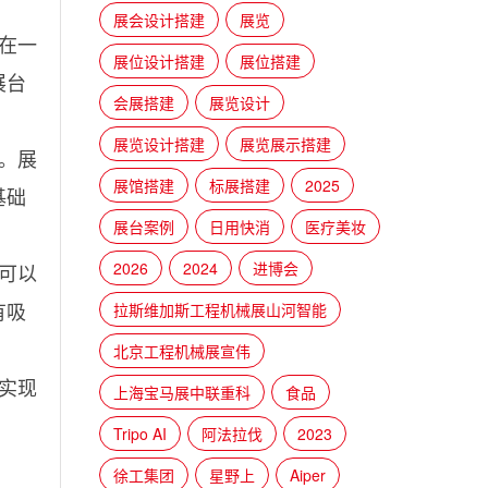
展会设计搭建
展览
在一
展位设计搭建
展位搭建
展台
会展搭建
展览设计
展览设计搭建
展览展示搭建
。展
展馆搭建
标展搭建
2025
基础
展台案例
日用快消
医疗美妆
2026
2024
进博会
可以
有吸
拉斯维加斯工程机械展山河智能
北京工程机械展宣伟
实现
上海宝马展中联重科
食品
Tripo AI
阿法拉伐
2023
徐工集团
星野上
Aiper